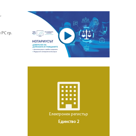
,
 РС гр.
Електронен регистър
Единство 2