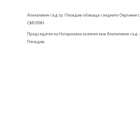
Апелативен съд гр. Пловдив обхваща следните Окръжн
СМОЛЯН.
Председател на Нотариална колегия към Апелативен съд - 
Пловдив.