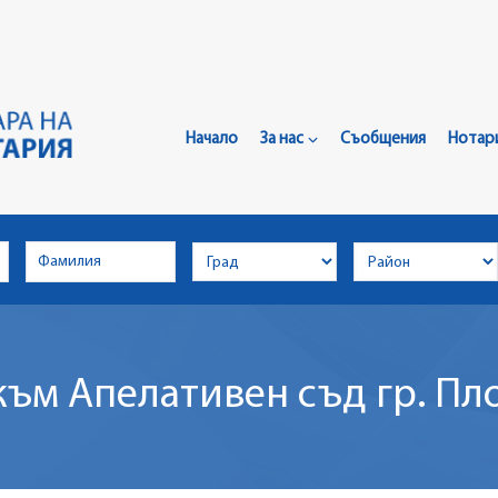
Главно
Меню
Начало
За нас
Съобщения
Нотар
към Апелативен съд гр. Пл