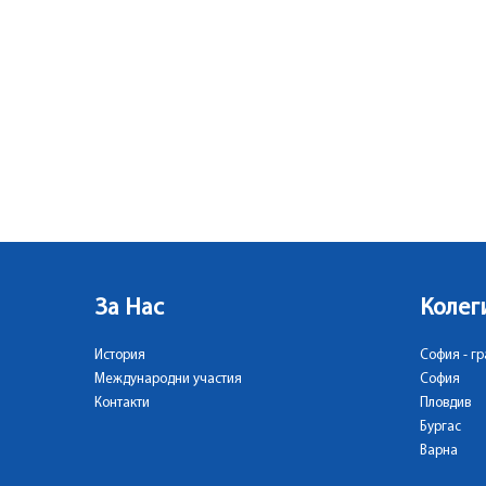
За Нас
Колег
История
София - гр
Международни участия
София
Контакти
Пловдив
Бургас
Варна