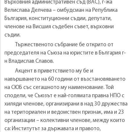
Върховния административен съд (ВАС), г-жа
Велислава Делчева – омбудсман на Република
България, конституционни съдии, депутати,
членове на Висшия съдебен съвет, върховни
съдии.
Тържественото събрание бе открито от
председателя на Съюза на юристите в България г-
н Владислав Славов.
Акцент в приветствието му бе и
навършването на 60 години от възстановяването
на СЮБ със сегашното му наименование. Той
сподели, че Съюзът е най-голямата правна НПО с
хиляди членове, организирани в над 30 дружества
на териториален и ведомствен признак, има и 23
организации – колективни членове, между които
са: Институтът за държавата и правото,