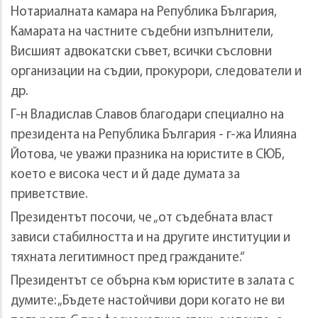
Нотариалната камара на Република България,
Камарата на частните съдебни изпълнители,
Висшият адвокатски съвет, всички съсловни
организации на съдии, прокурори, следователи и
др.
Г-н Владислав Славов благодари специално на
президента на Република България - г-жа Илияна
Йотова, че уважи празника на юристите в СЮБ,
което е висока чест и й даде думата за
приветствие.
Президентът посочи, че „от съдебната власт
зависи стабилността и на другите институции и
тяхната легитимност пред гражданите.“
Президентът се обърна към юристите в залата с
думите: „Бъдете настойчиви дори когато не ви