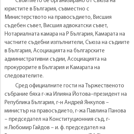
Събитието бе организирано от Съюза на
юристите в България, съвместно с
Министерството на правосъдието, Висшия
съдебен съвет, Висшия адвокатски съвет,
Нотариалната камара на Р България, Камарата на
частните съдебни изпълнители, Съюза на съдиите
в България, Асоциацията на българските
административни съдии, Асоциацията на
прокурорите в България и Камарата на
следователите.
Сред официалните гости на Тържественото
събрание бяха г-жа Илияна Йотова–президент на
Република България, г-н Андрей Янкулов –
министър на правосъдието, г-жа Павлина Панова
– председател на Конституционния съд, г-
н Любомир Гайдов – и. ф. председател на