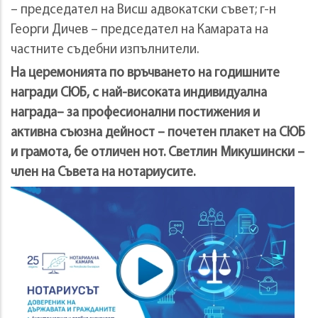
– председател на Висш адвокатски съвет; г-н
Георги Дичев – председател на Камарата на
частните съдебни изпълнители.
На церемонията по връчването на годишните
награди СЮБ, с най-високата индивидуална
награда– за професионални постижения и
активна съюзна дейност – почетен плакет на СЮБ
и грамота, бе отличен нот. Светлин Микушински –
член на Съвета на нотариусите.