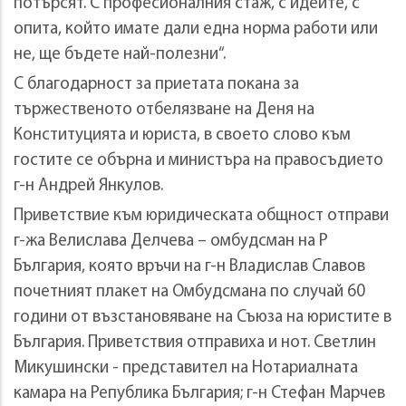
потърсят. С професионалния стаж, с идеите, с
опита, който имате дали една норма работи или
не, ще бъдете най-полезни“.
С благодарност за приетата покана за
тържественото отбелязване на Деня на
Конституцията и юриста, в своето слово към
гостите се обърна и министъра на правосъдието
г-н Андрей Янкулов.
Приветствие към юридическата общност отправи
г-жа Велислава Делчева – омбудсман на Р
България, която връчи на г-н Владислав Славов
почетният плакет на Омбудсмана по случай 60
години от възстановяване на Съюза на юристите в
България. Приветствия отправиха и нот. Светлин
Микушински - представител на Нотариалната
камара на Република България; г-н Стефан Марчев