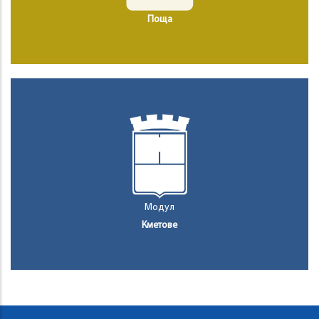
Поща
Модул
Кметове