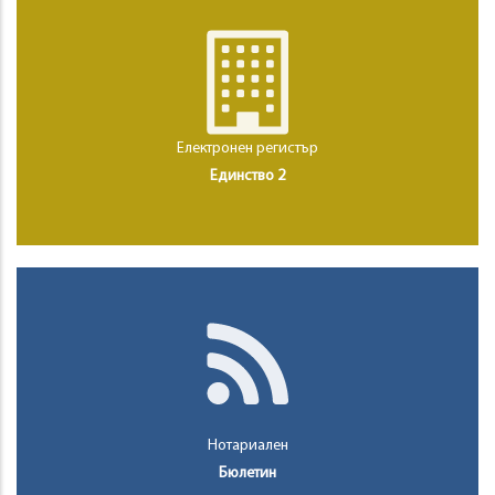
Електронен регистър
Единство 2
Нотариален
Бюлетин