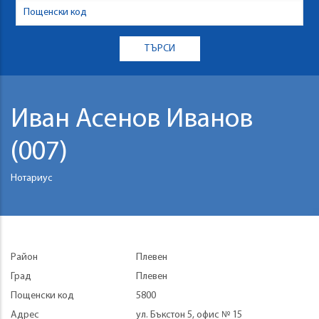
Иван Асенов Иванов
(007)
Нотариус
Район
Плевен
Град
Плевен
Пощенски код
5800
Адрес
ул. Бъкстон 5, офис № 15