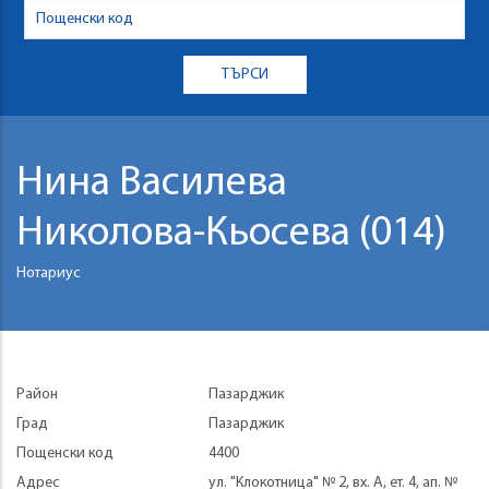
Нина Василева
Николова-Кьосева (014)
Нотариус
Район
Пазарджик
Град
Пазарджик
Пощенски код
4400
Адрес
ул. "Клокотница" № 2, вх. А, ет. 4, ап. №