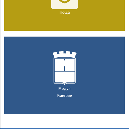
Поща
Модул
Кметове