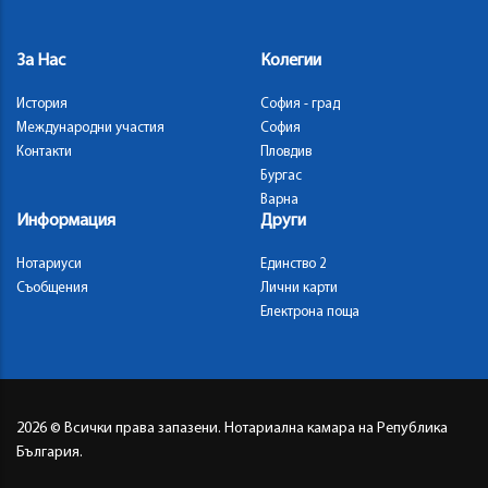
За Нас
Колегии
История
София - град
Международни участия
София
Контакти
Пловдив
Бургас
Варна
Информация
Други
Нотариуси
Единство 2
Съобщения
Лични карти
Електрона поща
2026
© Всички права запазени. Нотариална камара на Република
България.