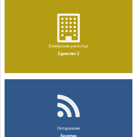
Електронен регистър
Единство 2
Нотариален
Бюлетин