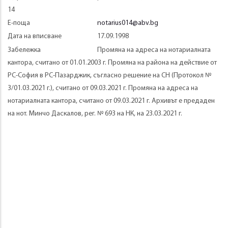
14
Е-поща
notarius014@abv.bg
Дата на вписване
17.09.1998
Забележка
Промяна на адреса на нотариалната
кантора, считано от 01.01.2003 г. Промяна на района на действие от
РС-София в РС-Пазарджик, съгласно решение на СН (Протокол №
3/01.03.2021 г.), считано от 09.03.2021 г. Промяна на адреса на
нотариалната кантора, считано от 09.03.2021 г. Архивът е предаден
на нот. Минчо Даскалов, рег. № 693 на НК, на 23.03.2021 г.